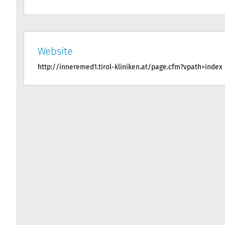
Website
http://inneremed1.tirol-kliniken.at/page.cfm?vpath=index